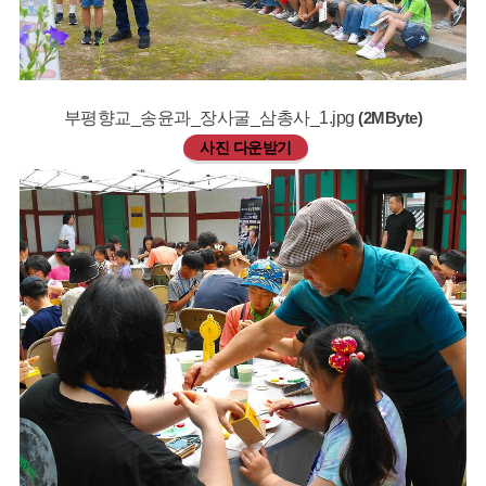
부평향교_송윤과_장사굴_삼총사_1.jpg
(2MByte)
사진 다운받기