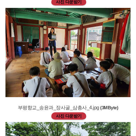
사진 다운받기
부평향교_송윤과_장사굴_삼총사_4.jpg
(3MByte)
사진 다운받기