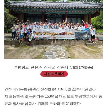
부평향교_송윤과_장사굴_삼총사_5.jpg
(7MByte)
사진 다운받기
인천 계양문화원(원장 신선호)은 지난 6월 22부터 24일까
지 초등학생 및 동반가족 150명을 대상으로 부평향교에서 ‘송
윤과 장사굴 삼총사: 위패를 구하라’를 운영했다.