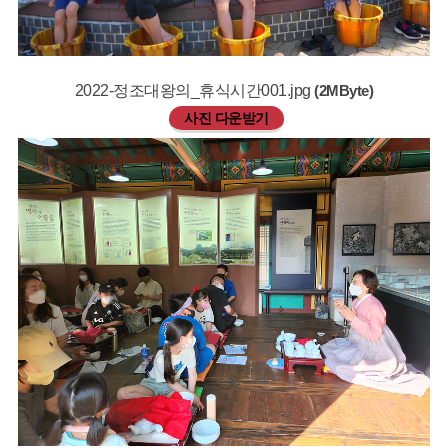
2022-정조대왕의_휴식시간001.jpg
(2MByte)
사진 다운받기