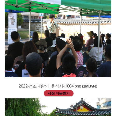
2022-정조대왕의_휴식시간004.png
(1MByte)
사진 다운받기