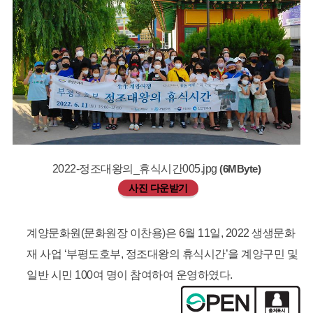
2022-정조대왕의_휴식시간005.jpg
(6MByte)
사진 다운받기
계양문화원(문화원장 이찬용)은 6월 11일, 2022 생생문화
재 사업 ‘부평도호부, 정조대왕의 휴식시간’을 계양구민 및
일반 시민 100여 명이 참여하여 운영하였다.