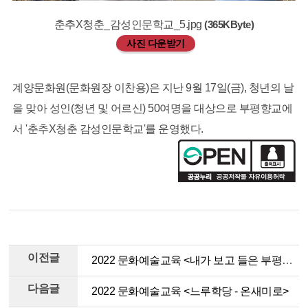
춘추X청춘_감성인문학교_5.jpg
(365KByte)
사진 다운받기
계양문화원(문화원장 이찬용)은 지난 9월 17일(금), 청년의 날
을 맞아 성인(청년 및 어르신) 50여명을 대상으로 부평향교에
서 '춘추X청춘 감성인문학교'를 운영했다.
이전글
2022 문화예술교육 <내가 보고 들은 부평향교> 전시회
다음글
2022 문화예술교육 <느루학당 - 온새미로>