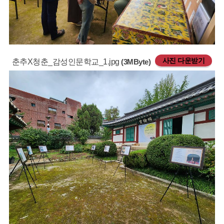
사진 다운받기
춘추X청춘_감성인문학교_1.jpg
(3MByte)