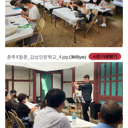
사진 다운받기
춘추X청춘_감성인문학교_4.jpg
(3MByte)