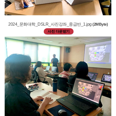
2024_문화대학_DSLR_사진강좌_중급반_1.jpg
(2MByte)
사진 다운받기