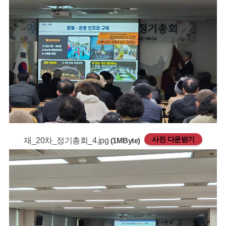
사진 다운받기
재_20차_정기총회_4.jpg
(1MByte)