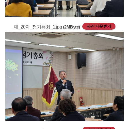
사진 다운받기
재_20차_정기총회_1.jpg
(2MByte)