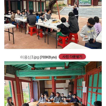
사진 다운받기
이응신3.jpg
(703KByte)