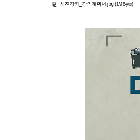
사진강좌_강의계획서.jpg
(1MByte)