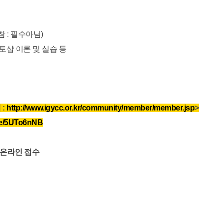
: 필수아님)
포토샵 이론 및 실습 등
 :
http://www.igycc.or.kr/community/member/member.jsp
>
.me/5UTo6nNB
) 까지 온라인 접수