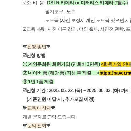
☑️준 비 물 :
DSLR 카메라 or 미러리스 카메라 (*필수)
필기도구 , 노트
노트북 (사진 보정시 개인 노트북 있으면 지참 
☑️교육내용 : 사진 이론 강의, 야외 출사. 사진전 관람, 
🧡
신청 방법
🧡
☑️신청 방법
① 계양문화원 회원가입 (연회비 3만원)
<회원가입 안내
② 네이버 폼 (해당 폼) 작성 후 제출 ㅡ>
https://naver
③ 1인 1폼 제출
☑️신청 기간 : 2025. 05. 22. (목) ~ 2025. 06. 03. (화
(기준인원 미달 시 , 추가모집 예정)
🧡
교육 대상자
🧡
개별 문자로 연락 드립니다.
🧡
문의 전화
🧡