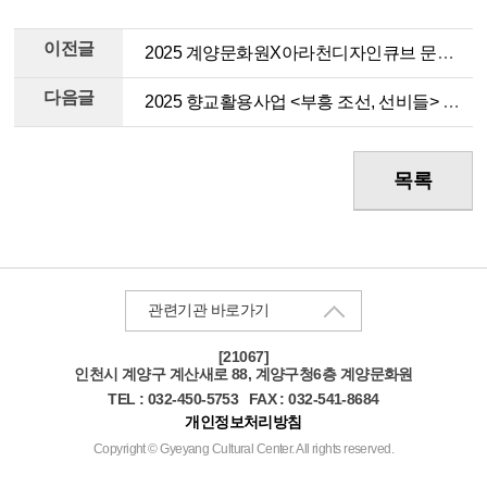
이전글
2025 계양문화원X아라천디자인큐브 문화대학 전통공예강좌 <칠보 명인과 함께> 수강생 모집
다음글
2025 향교활용사업 <부흥 조선, 선비들> 참여자 모집
목록
관련기관 바로가기
[21067]
인천
시 계양구 계산새로 88, 계양구청6층 계양문화원
TEL : 032-450-5753
FAX : 032-541-8684
개인정보처리방침
Copyright © Gyeyang Cultural Center. All rights reserved.