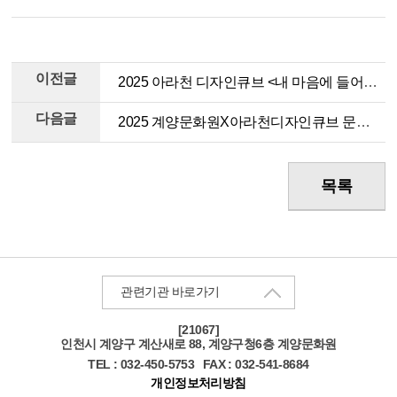
이전글
2025 아라천 디자인큐브 <내 마음에 들어온 바다 이야기> 모집 안내
다음글
2025 계양문화원X아라천디자인큐브 문화대학 전통공예강좌 <칠보 명인과 함께> 수강생 모집
목록
관련기관 바로가기
[21067]
인천
시 계양구 계산새로 88, 계양구청6층 계양문화원
TEL : 032-450-5753
FAX : 032-541-8684
개인정보처리방침